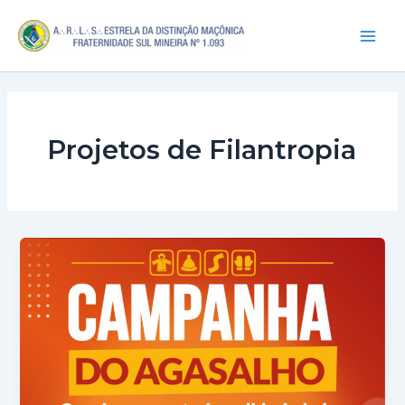
Ir
Mai
para
Men
o
conteúdo
Projetos de Filantropia