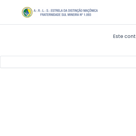
Ir
para
o
conteúdo
Este cont