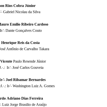
son
Rios Cobra Júnior
∴
Gabriel Nicolau da Silva
Mauro
Emílio Ribeiro Cardoso
Ir
∴
Dante Gonçalves Couto
 Henrique Reis da Costa
osé Antônio de Carvalho Takara
Vicente
Paulo Resende Júnior
·.: Ir∴ José Carlos Gouveia
Ir∴ Joel Ribamar Bernardes
·.: Ir
∴ Washington Luiz A. Gomes
ardo
Adriano Dias Ferreira
∴ Luiz Jorge Brasilio de Araújo