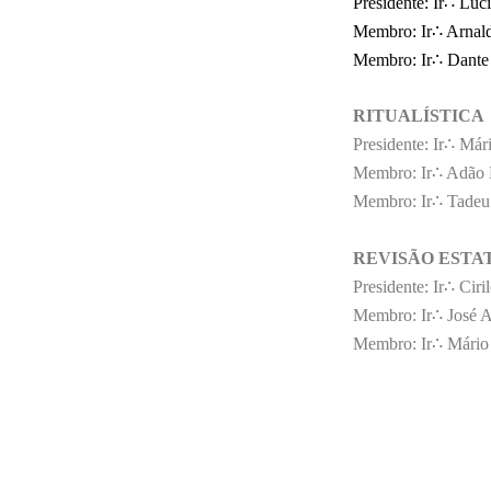
Presidente:
Ir∴ Luc
Membro:
Ir∴ Arnal
Membro:
Ir∴ Dante
RITUALÍSTICA
Presidente: Ir∴ Má
Membro: Ir∴ Adão 
Membro: Ir∴ Tadeu
REVISÃO EST
Presidente: Ir∴ Ciri
Membro: Ir∴ José 
Membro: Ir∴ Mário