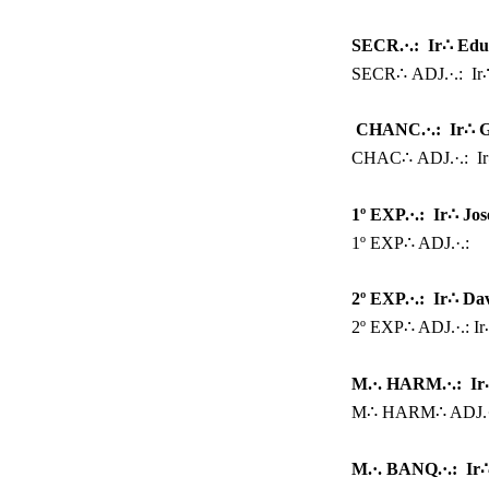
SECR.·.: Ir
∴ Edu
SECR∴
ADJ.·.: I
CHANC.·.: Ir
∴ G
CHAC∴
ADJ.·.: Ir
1º
EXP.·.: Ir∴ Jo
1º
EXP∴ ADJ.·.:
2º
EXP.·.: Ir∴ D
2º EXP∴ ADJ.·.:
M.·.
HARM.·.:
Ir
M∴
HARM∴ ADJ.
M.·.
BANQ.·.: Ir
∴