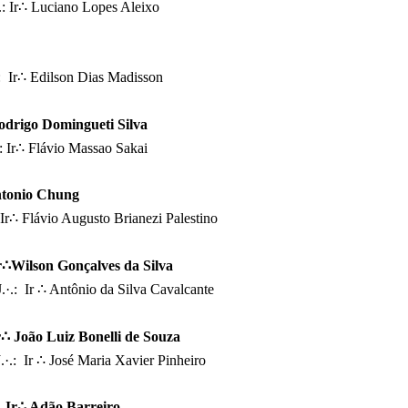
 Ir
∴ Luciano Lopes Aleixo
 Ir
∴ Edilson Dias Madisson
odrigo Domingueti Silva
:
Ir
∴ Flávio Massao Sakai
tonio
Chung
Ir
∴ Flávio Augusto Brianezi Palestino
r
∴
Wilson
Gonçalves da Silva
.: Ir ∴ Antônio da Silva
Cavalcante
r∴ João Luiz Bonelli de Souza
.: Ir ∴ José Maria Xavier Pinheiro
Ir∴ Adão Barreiro