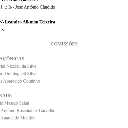
.·.: Ir∴
José Antônio Cândido
r∴
Leandro Alkmim Teixeira
.·.:
COMISSÕES
AÇÔNICAS
iel Nicolau da Silva
go Domingueti Silva
s Aparecido Coutinho
GRAUS
vio Massao Sakai
 Antônio Rosental de
Carvalho
 Aparecido Mendes