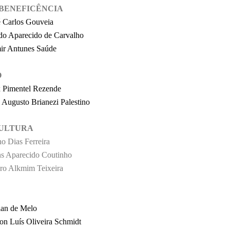
 BENEFICÊNCIA
 Carlos Gouveia
do Aparecido de Carvalho
r Antunes Saúde
O
 Pimentel Rezende
o Augusto Brianezi Palestino
ULTURA
no Dias Ferreira
s Aparecido Coutinho
ro Alkmim Teixeira
lian de Melo
n Luís Oliveira Schmidt