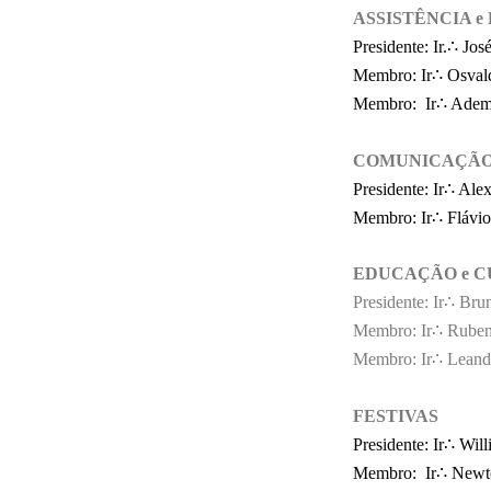
ASSISTÊNCIA e
Presidente: Ir.
∴
José
Membro:
Ir∴ Osval
Membro: Ir∴ Ademi
COMUNICAÇÃ
Presidente:
Ir
∴
Alex
Membro:
Ir∴ Flávi
EDUCAÇÃO e
C
Presidente: Ir∴ Bru
Membro: I
r∴
Ruben
Membro: Ir∴ Leand
FESTIVAS
Presidente:
Ir∴ Wil
Membro: Ir∴ Newto