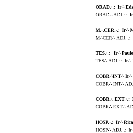
ORAD.·.: Ir
∴ Ed
ORAD
∴
ADJ.·.: Ir
M.·.CER.·.: Ir
∴ 
M∴CER∴
ADJ.·.: 
TES.·.: Ir
∴ Paulo
TES∴
ADJ.·.: Ir
∴
J
COBR
∴
INT∴ Ir
∴
COBR∴
INT∴ ADJ.
COBR.·.
EXT.·.: 
COBR
∴
EXT∴ ADJ.
HOSP.·.: Ir
∴
Ric
HOSP∴
ADJ.·.: Ir