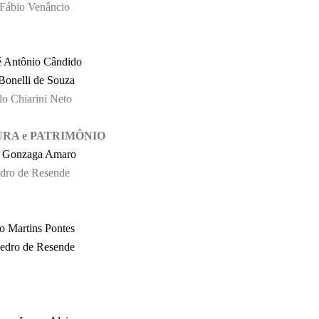
Fábio Venâncio
dente: Ir∴ José Antônio Cândido
sé Antônio Cândido
onelli de Souza
o Chiarini Neto
RA e
PATRIMÔNIO
s Gonzaga Amaro
edro de Resende
lo Martins Pontes
Pedro de Resende