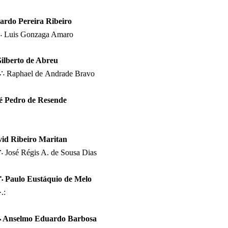
ardo Pereira Ribeiro
r∴ Luis Gonzaga Amaro
ilberto de Abreu
∴ Raphael de
Andrade Bravo
sé Pedro de Resende
avid Ribeiro Maritan
 Ir∴ José Régis A. de Sousa Dias
∴ Paulo Eustáquio de Melo
·.:
 Anselmo Eduardo Barbosa