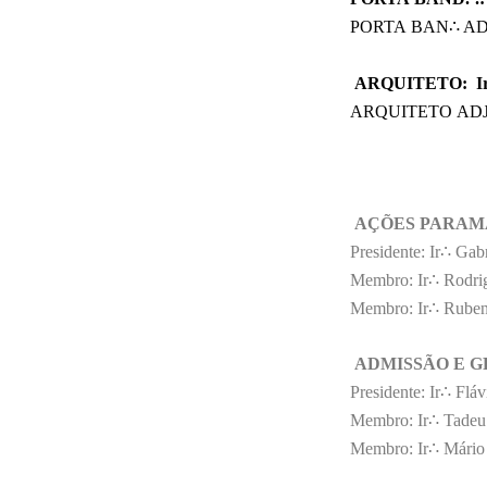
PORTA
BAN
∴
ADJ
ARQUITETO: I
ARQUITETO
ADJ
AÇÕES
PARAM
Presidente:
Ir∴ Gabr
Membro: Ir∴
Rodri
Membro: Ir∴
Ruben
ADMISSÃO E 
Presidente: Ir∴ Flá
Membro: Ir∴ Tadeu
Membro: Ir∴ Mário