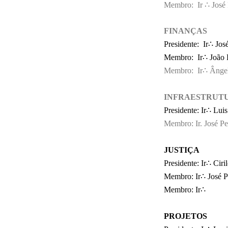
Membro: Ir ∴ José 
FINANÇAS
Presi
Presidente: Ir∴ Jo
Membro: Ir∴ João B
Membro: Ir∴ Ângel
INFRAESTRUTU
Presidente:
Ir∴ Lui
Membro: Ir. José P
JUSTIÇA
Presidente:
Ir∴ Ciri
Membro:
Ir∴ José 
Membro:
Ir∴
PROJETOS