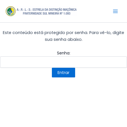
Ir
Mai
para
Men
o
conteúdo
Este conteúdo está protegido por senha. Para vê-lo, digite
sua senha abaixo.
Senha: