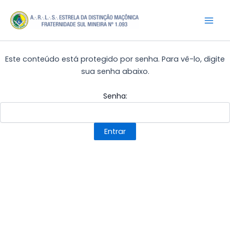
Ir
Mai
para
Men
o
conteúdo
Este conteúdo está protegido por senha. Para vê-lo, digite
sua senha abaixo.
Senha: